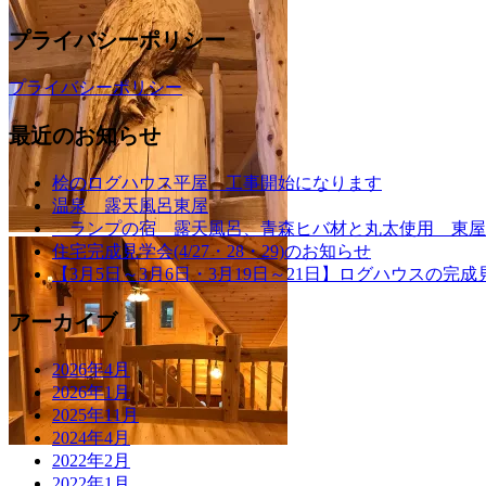
プライバシーポリシー
プライバシーポリシー
最近のお知らせ
桧のログハウス平屋 工事開始になります
温泉 露天風呂東屋
ランプの宿 露天風呂、青森ヒバ材と丸太使用 東屋
住宅完成見学会(4/27・28・29)のお知らせ
【3月5日～3月6日・3月19日～21日】ログハウスの完成
アーカイブ
2026年4月
2026年1月
2025年11月
2024年4月
2022年2月
2022年1月