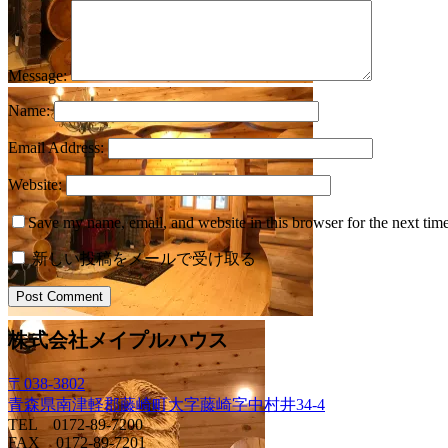
Message:
Name:
Email Address:
Website:
Save my name, email, and website in this browser for the next tim
新しい投稿をメールで受け取る
株式会社メイプルハウス
〒038-3802
青森県南津軽郡藤崎町大字藤崎字中村井34-4
TEL 0172-89-7200
FAX 0172-89-7201