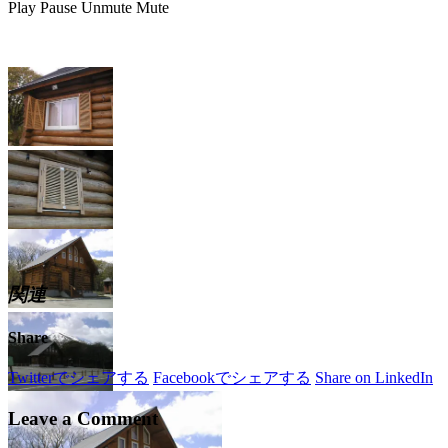
Play
Pause
Unmute
Mute
関連
Share
Twitterでシェアする
Facebookでシェアする
Share on LinkedIn
Leave a Comment